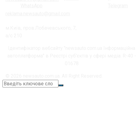
reklama.newsauto@gmail.com
м.Київ, пров.Лобачевського, 7,
а/с 210
Ідентифікатор вебсайту "newsauto.com.ua Інформаційна
автоплатформа" в Реєстрі суб'єктів у сфері медіа: R-40 -
01678
© 2026 newsauto.com.ua. All Right Reserved.
+38 (067) 664-11-05
📞