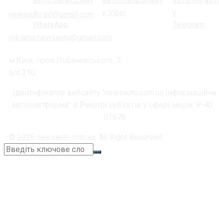
newsauto.inf@gmail.com
reklama.newsauto@gmail.com
м.Київ, пров.Лобачевського, 7,
а/с 210
Ідентифікатор вебсайту "newsauto.com.ua Інформаційна
автоплатформа" в Реєстрі суб'єктів у сфері медіа: R-40 -
01678
© 2026 newsauto.com.ua. All Right Reserved.
+38 (067) 664-11-05
📞