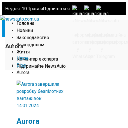
Неділя, 10 Травня
Підпишіться
Головна
Новини
Законодавство
За кордоном
Aurora
Життя
Home
Коментар експерта
Blog
Підтримайте NewsAuto
Aurora
14.01.2024
Aurora