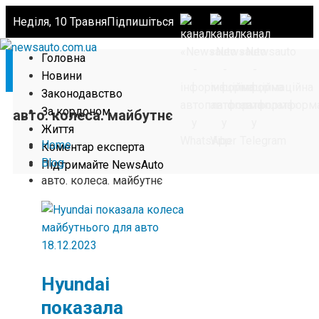
Неділя, 10 Травня
Підпишіться
Головна
Новини
Законодавство
За кордоном
авто. колеса. майбутнє
Життя
Home
Коментар експерта
Blog
Підтримайте NewsAuto
авто. колеса. майбутнє
18.12.2023
Hyundai
показала