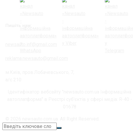
Пишіть нам:
newsauto.inf@gmail.com
reklama.newsauto@gmail.com
м.Київ, пров.Лобачевського, 7,
а/с 210
Ідентифікатор вебсайту "newsauto.com.ua Інформаційна
автоплатформа" в Реєстрі суб'єктів у сфері медіа: R-40 -
01678
© 2026 newsauto.com.ua. All Right Reserved.