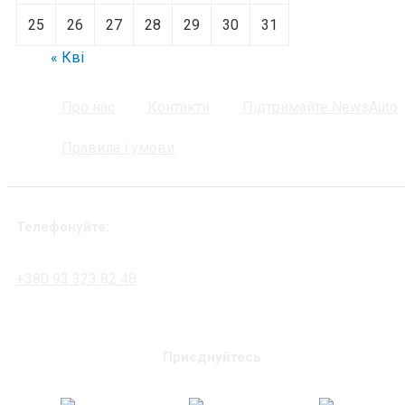
25
26
27
28
29
30
31
« Кві
Про нас
Контакти
Підтримайте NewsAuto
Правила і умови
Телефонуйте:
+380 93 323 82 48
Приєднуйтесь