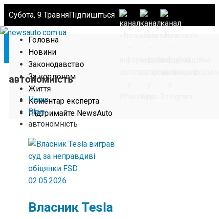
Субота, 9 Травня
Підпишіться
Головна
Новини
Законодавство
За кордоном
автономність
Життя
Home
Коментар експерта
Blog
Підтримайте NewsAuto
автономність
02.05.2026
Власник Tesla