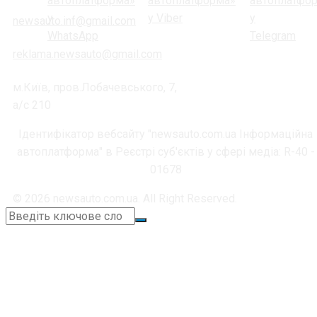
newsauto.inf@gmail.com
reklama.newsauto@gmail.com
м.Київ, пров.Лобачевського, 7,
а/с 210
Ідентифікатор вебсайту "newsauto.com.ua Інформаційна
автоплатформа" в Реєстрі суб'єктів у сфері медіа: R-40 -
01678
© 2026 newsauto.com.ua. All Right Reserved.
+38 (067) 664-11-05
📞