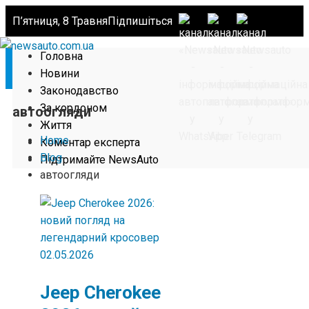
П’ятниця, 8 Травня
Підпишіться
Головна
Новини
Законодавство
За кордоном
автоогляди
Життя
Home
Коментар експерта
Blog
Підтримайте NewsAuto
автоогляди
02.05.2026
Jeep Cherokee