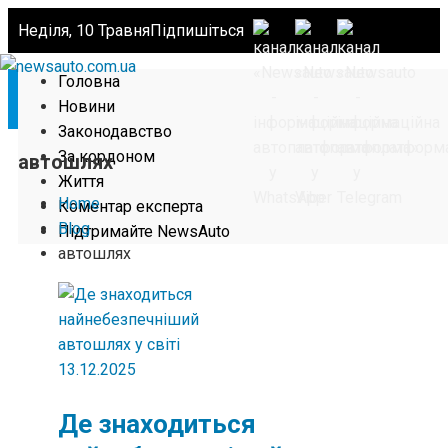
Неділя, 10 Травня
Підпишіться
Головна
Новини
Законодавство
За кордоном
автошлях
Життя
Home
Коментар експерта
Blog
Підтримайте NewsAuto
автошлях
13.12.2025
Де знаходиться