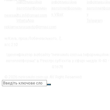
newsauto.inf@gmail.com
reklama.newsauto@gmail.com
м.Київ, пров.Лобачевського, 7,
а/с 210
Ідентифікатор вебсайту "newsauto.com.ua Інформаційна
автоплатформа" в Реєстрі суб'єктів у сфері медіа: R-40 -
01678
© 2026 newsauto.com.ua. All Right Reserved.