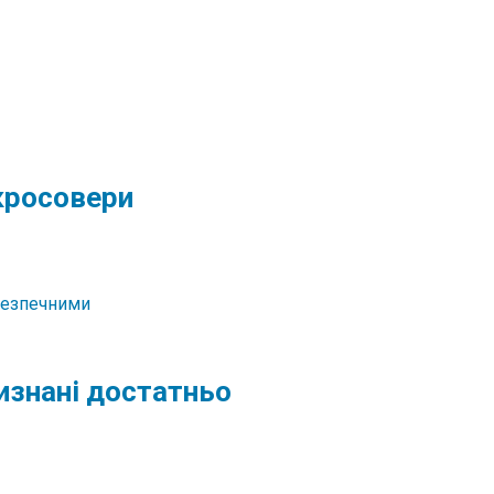
 кросовери
изнані достатньо