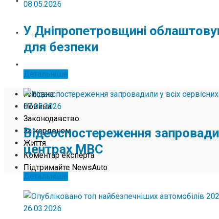
ЖИТТЯ
08.05.2026
У Дніпропетровщині облаштову
КОМЕНТАР ЕКСПЕРТА
для безпеки
ПІДТРИМАЙТЕ NEWSAUTO
Детальніше
Головна
07.05.2026
Новини
Законодавство
Відеоспостереження запровадил
За кордоном
Життя
центрах МВС
Коментар експерта
Підтримайте NewsAuto
Детальніше
26.03.2026