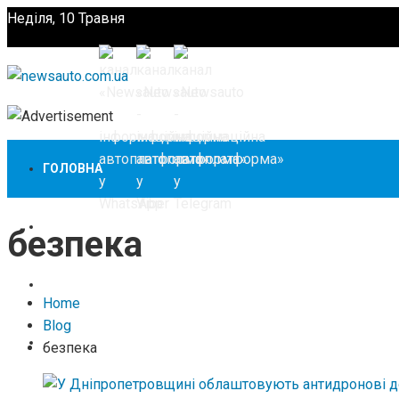
Неділя, 10 Травня
Підпишіться
ГОЛОВНА
НОВИНИ
безпека
ЗАКОНОДАВСТВО
Home
Blog
ЗА КОРДОНОМ
безпека