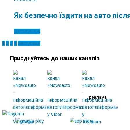
Як безпечно їздити на авто піс
Детальніше
Пагінація
1
2
…
4
Наступний
записів
Приєднуйтесь до наших каналів
реклама