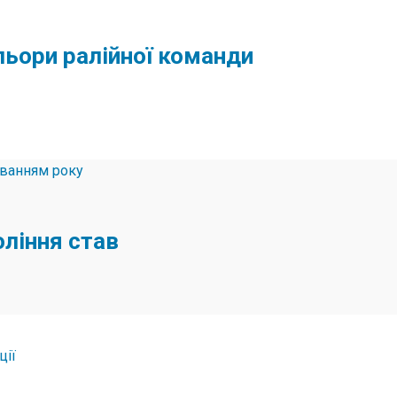
льори ралійної команди
оління став