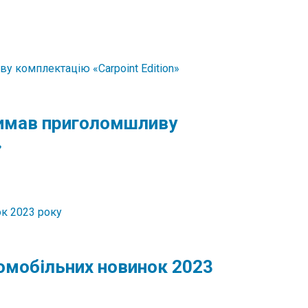
римав приголомшливу
»
томобільних новинок 2023