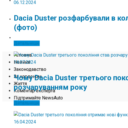
ЖИТТЯ
06.12.2024
Dacia Duster розфарбували в ко
КОМЕНТАР ЕКСПЕРТА
(фото)
ПІДТРИМАЙТЕ NEWSAUTO
Детальніше
Головна
14.07.2024
Новини
Законодавство
Чому Dacia Duster третього пок
За кордоном
Життя
розчаруванням року
Коментар експерта
Підтримайте NewsAuto
Детальніше
16.04.2024