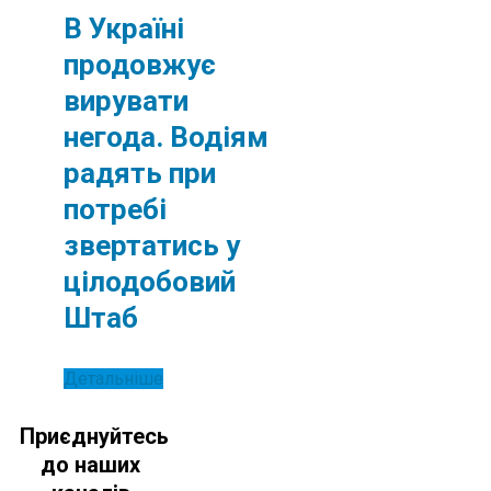
В Україні
продовжує
вирувати
негода. Водіям
радять при
потребі
звертатись у
цілодобовий
Штаб
Детальніше
Приєднуйтесь
до наших