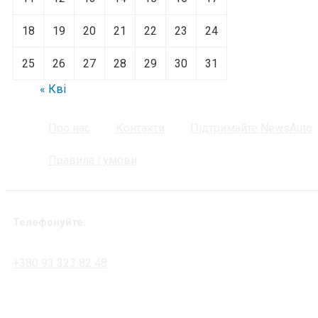
18
19
20
21
22
23
24
25
26
27
28
29
30
31
« Кві
Про нас
Контакти
Підтримайте NewsAuto
Правила і умови
Телефонуйте:
+380 93 323 82 48