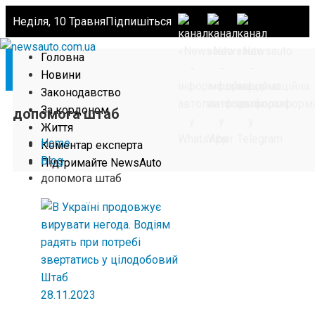
Неділя, 10 Травня
Підпишіться
Головна
Новини
Законодавство
За кордоном
допомога штаб
Життя
Home
Коментар експерта
Blog
Підтримайте NewsAuto
допомога штаб
28.11.2023