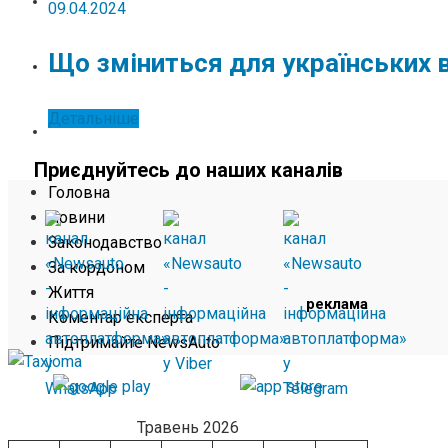
ЖИТТЯ
09.04.2024
Що зміниться для українських в
КОМЕНТАР ЕКСПЕРТА
Детальніше
ПІДТРИМАЙТЕ NEWSAUTO
Приєднуйтесь до наших каналів
Головна
Новини
Законодавство
За кордоном
Життя
реклама
Коментар експерта
Підтримайте NewsAuto
Травень 2026