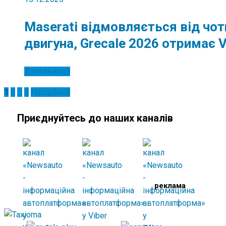
Maserati відмовляється від чо
двигуна, Grecale 2026 отримає 
Детальніше
Пагінація
1
2
…
5
Наступний
записів
Приєднуйтесь до наших каналів
реклама