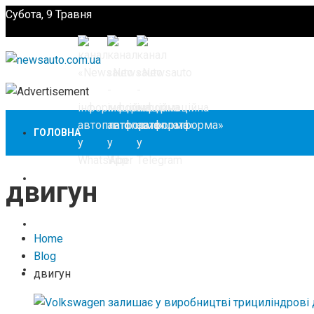
Субота, 9 Травня
Підпишіться
ГОЛОВНА
НОВИНИ
двигун
ЗАКОНОДАВСТВО
Home
Blog
ЗА КОРДОНОМ
двигун