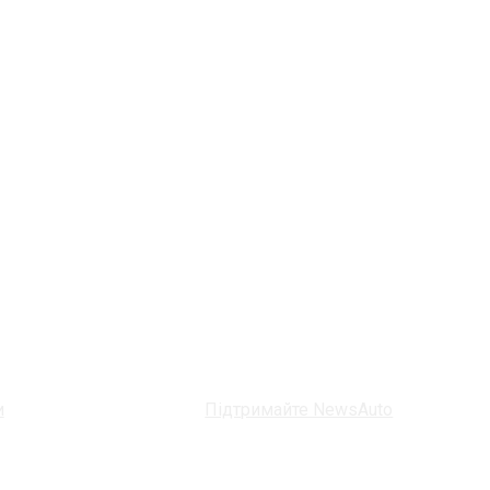
и
Підтримайте NewsAuto