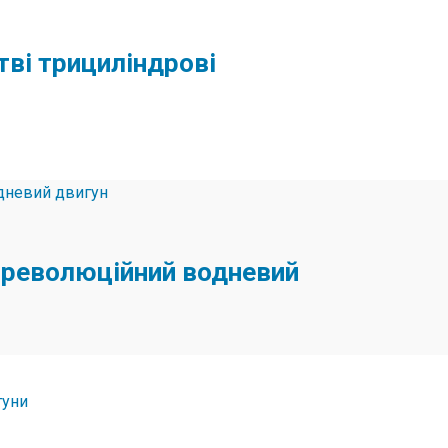
тві трициліндрові
 революційний водневий