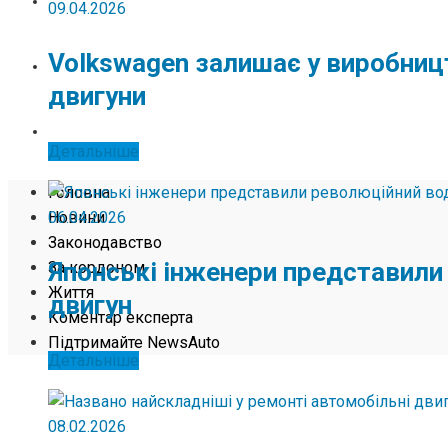
ЖИТТЯ
09.04.2026
Volkswagen залишає у виробниц
КОМЕНТАР ЕКСПЕРТА
двигуни
ПІДТРИМАЙТЕ NEWSAUTO
Детальніше
Головна
06.04.2026
Новини
Законодавство
Японські інженери представили
За кордоном
Життя
двигун
Коментар експерта
Підтримайте NewsAuto
Детальніше
08.02.2026