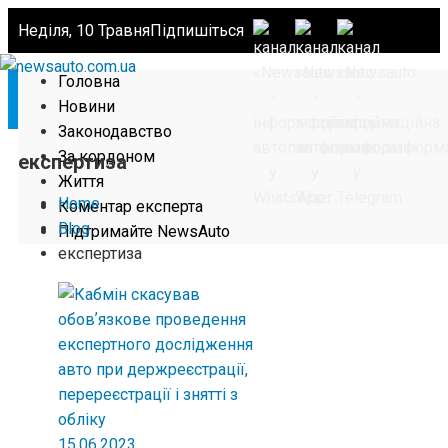
Неділя, 10 Травня
Підпишіться
Головна
Новини
Законодавство
За кордоном
експертиза
Життя
Home
Коментар експерта
Blog
Підтримайте NewsAuto
експертиза
15.06.2023