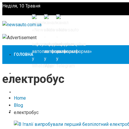
Неділя, 10 Травня
Підпишіться
ГОЛОВНА
НОВИНИ
електробус
ЗАКОНОДАВСТВО
Home
Blog
ЗА КОРДОНОМ
електробус