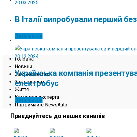
ЖИТТЯ
20.03.2025
В Італії випробували перший бе
КОМЕНТАР ЕКСПЕРТА
Детальніше
ПІДТРИМАЙТЕ NEWSAUTO
20.12.2024
Головна
Новини
Українська компанія презентув
Законодавство
електробус
За кордоном
Життя
Коментар експерта
Детальніше
Підтримайте NewsAuto
Приєднуйтесь до наших каналів