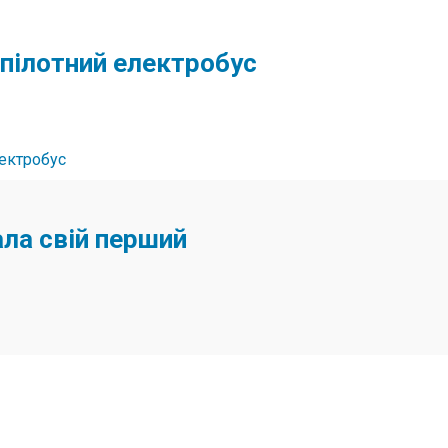
зпілотний електробус
ала свій перший