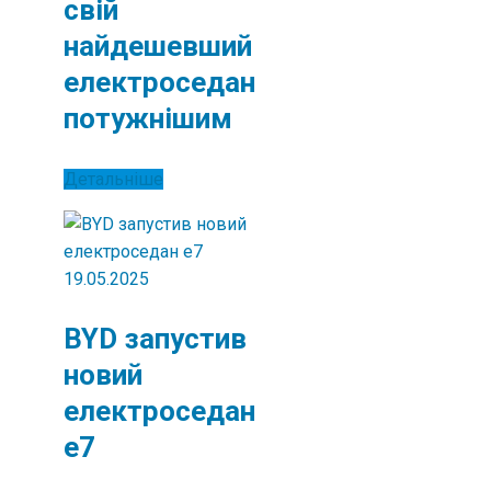
свій
найдешевший
електроседан
потужнішим
Детальніше
19.05.2025
BYD запустив
новий
електроседан
e7