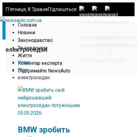
П’ятниця, 8 Травня
Підпишіться
Головна
Новини
Законодавство
За кордоном
електроседан
Життя
Home
Коментар експерта
Blog
Підтримайте NewsAuto
електроседан
05.05.2026
BMW зробить