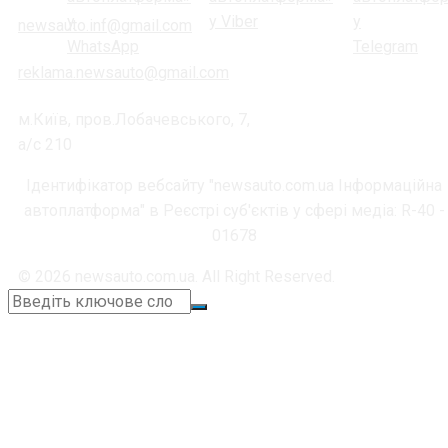
newsauto.inf@gmail.com
reklama.newsauto@gmail.com
м.Київ, пров.Лобачевського, 7,
а/с 210
Ідентифікатор вебсайту "newsauto.com.ua Інформаційна
автоплатформа" в Реєстрі суб'єктів у сфері медіа: R-40 -
01678
© 2026 newsauto.com.ua. All Right Reserved.