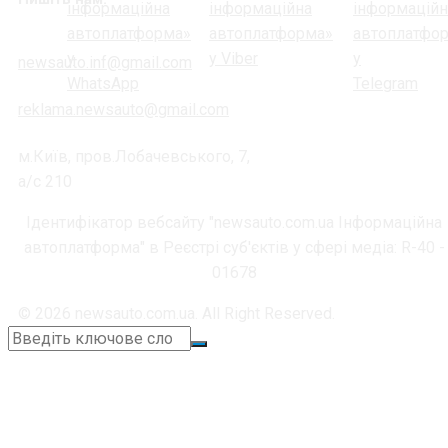
newsauto.inf@gmail.com
reklama.newsauto@gmail.com
м.Київ, пров.Лобачевського, 7,
а/с 210
Ідентифікатор вебсайту "newsauto.com.ua Інформаційна
автоплатформа" в Реєстрі суб'єктів у сфері медіа: R-40 -
01678
© 2026 newsauto.com.ua. All Right Reserved.