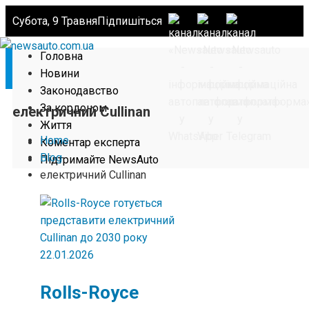
Субота, 9 Травня
Підпишіться
Головна
Новини
Законодавство
За кордоном
електричний Cullinan
Життя
Home
Коментар експерта
Blog
Підтримайте NewsAuto
електричний Cullinan
22.01.2026
Rolls-Royce