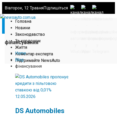
Вівторок, 12 Травня
Підпишіться
Головна
Новини
Законодавство
За кордоном
фінансування
Життя
Home
Коментар експерта
Blog
Підтримайте NewsAuto
фінансування
12.05.2026
DS Automobiles