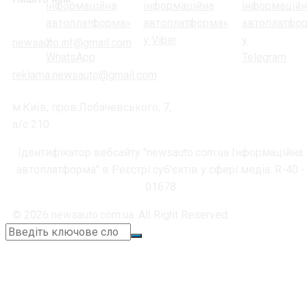
newsauto.inf@gmail.com
reklama.newsauto@gmail.com
м.Київ, пров.Лобачевського, 7,
а/с 210
Ідентифікатор вебсайту "newsauto.com.ua Інформаційна
автоплатформа" в Реєстрі суб'єктів у сфері медіа: R-40 -
01678
© 2026 newsauto.com.ua. All Right Reserved.