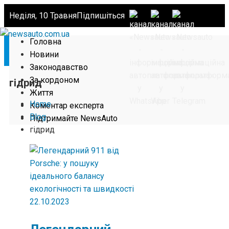
Неділя, 10 Травня
Підпишіться
Головна
Новини
Законодавство
За кордоном
гідрид
Життя
Home
Коментар експерта
Blog
Підтримайте NewsAuto
гідрид
22.10.2023