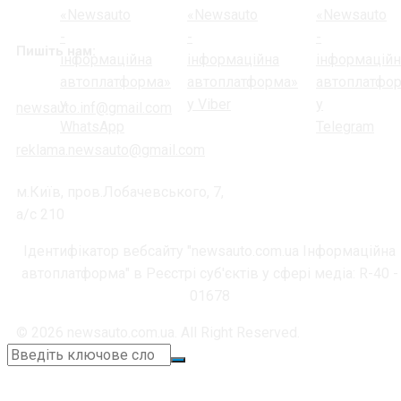
Пишіть нам:
newsauto.inf@gmail.com
reklama.newsauto@gmail.com
м.Київ, пров.Лобачевського, 7,
а/с 210
Ідентифікатор вебсайту "newsauto.com.ua Інформаційна
автоплатформа" в Реєстрі суб'єктів у сфері медіа: R-40 -
01678
© 2026 newsauto.com.ua. All Right Reserved.