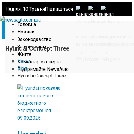
Неділя, 10 Травня
Підпишіться
Головна
Новини
Законодавство
За кордоном
Hyundai Concept Three
Життя
Home
Коментар експерта
Blog
Підтримайте NewsAuto
Hyundai Concept Three
09.09.2025