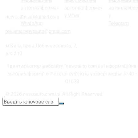
newsauto.inf@gmail.com
reklama.newsauto@gmail.com
м.Київ, пров.Лобачевського, 7,
а/с 210
Ідентифікатор вебсайту "newsauto.com.ua Інформаційна
автоплатформа" в Реєстрі суб'єктів у сфері медіа: R-40 -
01678
© 2026 newsauto.com.ua. All Right Reserved.