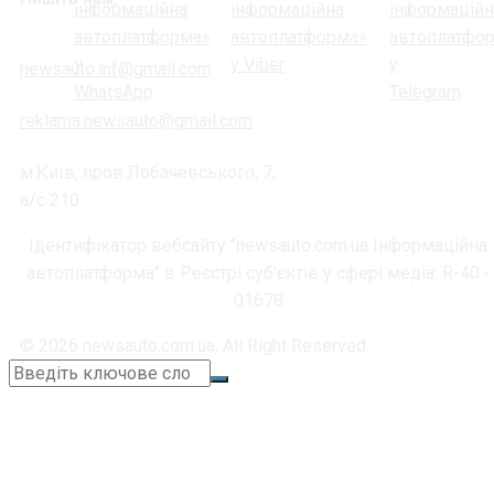
newsauto.inf@gmail.com
reklama.newsauto@gmail.com
м.Київ, пров.Лобачевського, 7,
а/с 210
Ідентифікатор вебсайту "newsauto.com.ua Інформаційна
автоплатформа" в Реєстрі суб'єктів у сфері медіа: R-40 -
01678
© 2026 newsauto.com.ua. All Right Reserved.