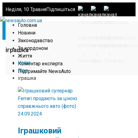
Неділя, 10 Травня
Підпишіться
Головна
Новини
Законодавство
За кордоном
іграшка
Життя
Home
Коментар експерта
Blog
Підтримайте NewsAuto
іграшка
24.09.2024
Іграшковий