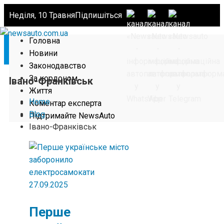
Неділя, 10 Травня
Підпишіться
Головна
Новини
Законодавство
За кордоном
Івано-Франківськ
Життя
Home
Коментар експерта
Blog
Підтримайте NewsAuto
Івано-Франківськ
27.09.2025
Перше