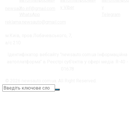
newsauto.inf@gmail.com
reklama.newsauto@gmail.com
м.Київ, пров.Лобачевського, 7,
а/с 210
Ідентифікатор вебсайту "newsauto.com.ua Інформаційна
автоплатформа" в Реєстрі суб'єктів у сфері медіа: R-40 -
01678
© 2026 newsauto.com.ua. All Right Reserved.
+38 (067) 664-11-05
📞