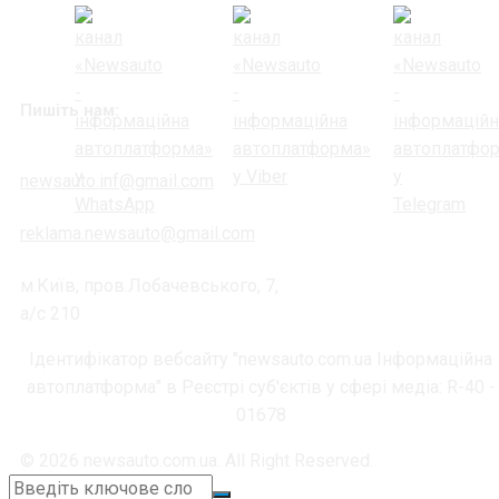
Пишіть нам:
newsauto.inf@gmail.com
reklama.newsauto@gmail.com
м.Київ, пров.Лобачевського, 7,
а/с 210
Ідентифікатор вебсайту "newsauto.com.ua Інформаційна
автоплатформа" в Реєстрі суб'єктів у сфері медіа: R-40 -
01678
© 2026 newsauto.com.ua. All Right Reserved.