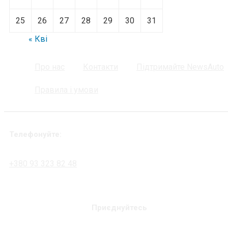
25
26
27
28
29
30
31
« Кві
Про нас
Контакти
Підтримайте NewsAuto
Правила і умови
Телефонуйте:
+380 93 323 82 48
Приєднуйтесь