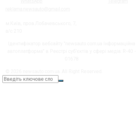
reklama.newsauto@gmail.com
м.Київ, пров.Лобачевського, 7,
а/с 210
Ідентифікатор вебсайту "newsauto.com.ua Інформаційна
автоплатформа" в Реєстрі суб'єктів у сфері медіа: R-40 -
01678
© 2026 newsauto.com.ua. All Right Reserved.