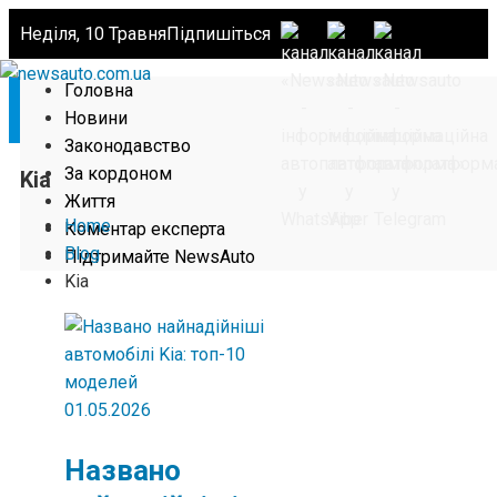
Неділя, 10 Травня
Підпишіться
Головна
Новини
Законодавство
За кордоном
Kia
Життя
Home
Коментар експерта
Blog
Підтримайте NewsAuto
Kia
01.05.2026
Названо