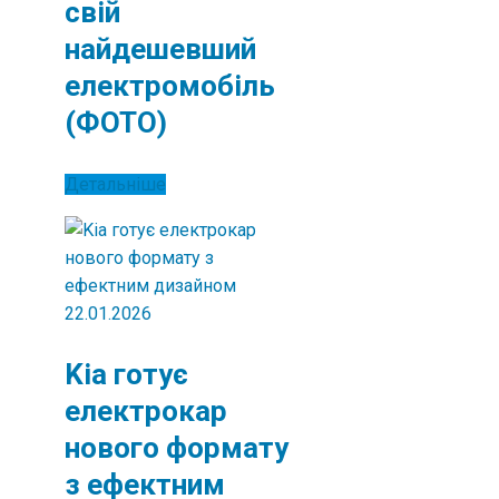
свій
найдешевший
електромобіль
(ФОТО)
Детальніше
22.01.2026
Kia готує
електрокар
нового формату
з ефектним