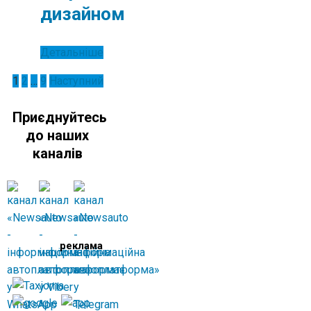
дизайном
Детальніше
Пагінація
1
2
…
9
Наступний
записів
Приєднуйтесь
до наших
каналів
реклама