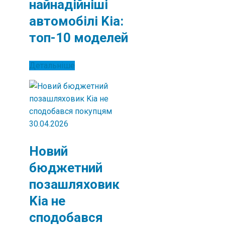
найнадійніші
автомобілі Kia:
топ-10 моделей
Детальніше
30.04.2026
Новий
бюджетний
позашляховик
Kia не
сподобався