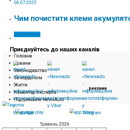
ЖИТТЯ
06.07.2025
Чим почистити клеми акумулят
КОМЕНТАР ЕКСПЕРТА
Детальніше
ПІДТРИМАЙТЕ NEWSAUTO
Приєднуйтесь до наших каналів
Головна
Новини
Законодавство
За кордоном
Життя
реклама
Коментар експерта
Підтримайте NewsAuto
Травень 2026