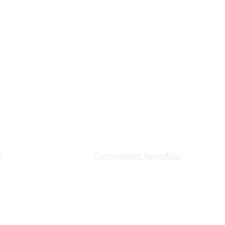
и
Підтримайте NewsAuto