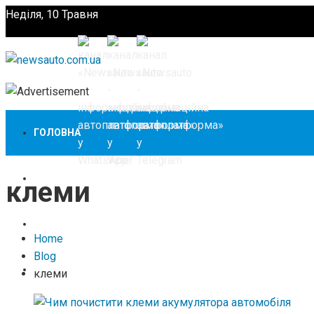
Неділя, 10 Травня
Підпишіться
ГОЛОВНА
НОВИНИ
клеми
ЗАКОНОДАВСТВО
Home
Blog
ЗА КОРДОНОМ
клеми