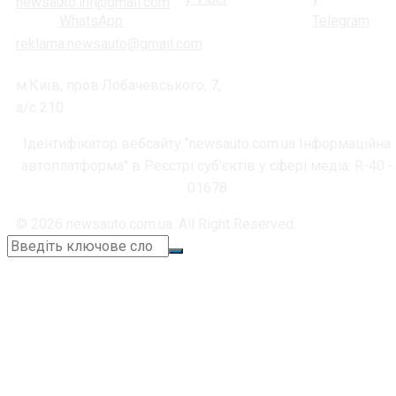
newsauto.inf@gmail.com
reklama.newsauto@gmail.com
м.Київ, пров.Лобачевського, 7,
а/с 210
Ідентифікатор вебсайту "newsauto.com.ua Інформаційна
автоплатформа" в Реєстрі суб'єктів у сфері медіа: R-40 -
01678
© 2026 newsauto.com.ua. All Right Reserved.