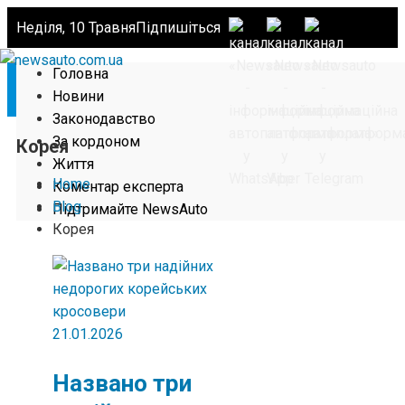
Неділя, 10 Травня
Підпишіться
Головна
Новини
Законодавство
За кордоном
Корея
Життя
Home
Коментар експерта
Blog
Підтримайте NewsAuto
Корея
21.01.2026
Названо три