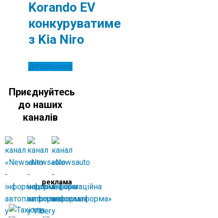
Korando EV
конкуруватиме
з Kia Niro
Детальніше
Приєднуйтесь
до наших
каналів
реклама