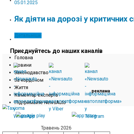
ЖИТТЯ
05.01.2025
Як діяти на дорозі у критичних 
КОМЕНТАР ЕКСПЕРТА
Детальніше
ПІДТРИМАЙТЕ NEWSAUTO
Приєднуйтесь до наших каналів
Головна
Новини
Законодавство
За кордоном
Життя
реклама
Коментар експерта
Підтримайте NewsAuto
Травень 2026