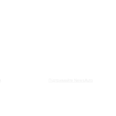
и
Підтримайте NewsAuto