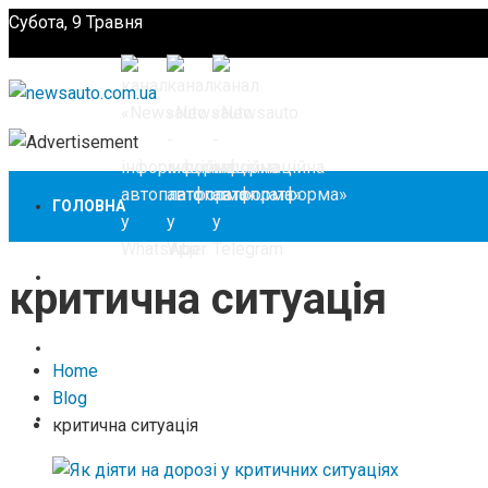
Субота, 9 Травня
Підпишіться
ГОЛОВНА
НОВИНИ
критична ситуація
ЗАКОНОДАВСТВО
Home
Blog
ЗА КОРДОНОМ
критична ситуація