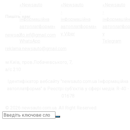
Пишіть нам:
newsauto.inf@gmail.com
reklama.newsauto@gmail.com
м.Київ, пров.Лобачевського, 7,
а/с 210
Ідентифікатор вебсайту "newsauto.com.ua Інформаційна
автоплатформа" в Реєстрі суб'єктів у сфері медіа: R-40 -
01678
© 2026 newsauto.com.ua. All Right Reserved.