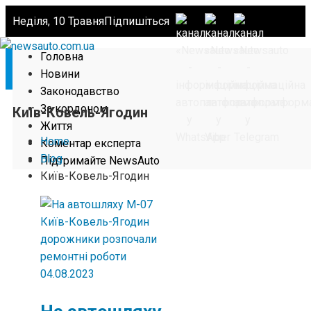
Неділя, 10 Травня
Підпишіться
Головна
Новини
Законодавство
За кордоном
Київ-Ковель-Ягодин
Життя
Home
Коментар експерта
Blog
Підтримайте NewsAuto
Київ-Ковель-Ягодин
04.08.2023