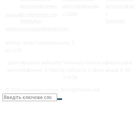
newsauto.inf@gmail.com
reklama.newsauto@gmail.com
м.Київ, пров.Лобачевського, 7,
а/с 210
Ідентифікатор вебсайту "newsauto.com.ua Інформаційна
автоплатформа" в Реєстрі суб'єктів у сфері медіа: R-40 -
01678
© 2026 newsauto.com.ua. All Right Reserved.