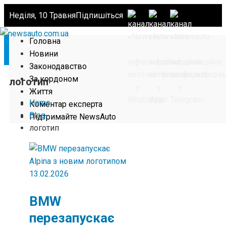
Неділя, 10 Травня
Підпишіться
Головна
Новини
Законодавство
За кордоном
логотип
Життя
Home
Коментар експерта
Blog
Підтримайте NewsAuto
логотип
13.02.2026
BMW
перезапускає