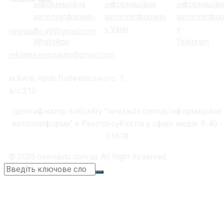
newsauto.inf@gmail.com
reklama.newsauto@gmail.com
м.Київ, пров.Лобачевського, 7,
а/с 210
Ідентифікатор вебсайту "newsauto.com.ua Інформаційна
автоплатформа" в Реєстрі суб'єктів у сфері медіа: R-40 -
01678
© 2026 newsauto.com.ua. All Right Reserved.