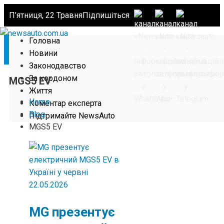
П’ятниця, 22 Травня
Підпишіться
Головна
Новини
Законодавство
За кордоном
MGS5 EV
Життя
Home
Коментар експерта
Blog
Підтримайте NewsAuto
MGS5 EV
22.05.2026
MG презентує