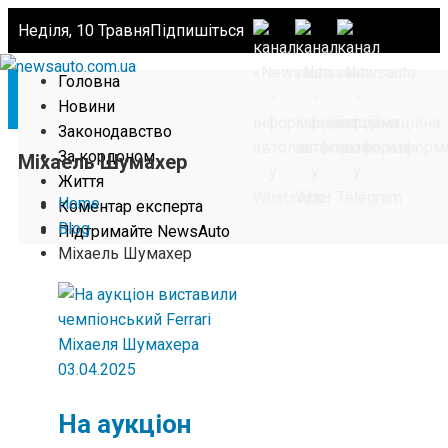
Неділя, 10 Травня
Підпишіться
Головна
Новини
Законодавство
За кордоном
Міхаель Шумахер
Життя
Home
Коментар експерта
Blog
Підтримайте NewsAuto
Міхаель Шумахер
03.04.2025
На аукціон