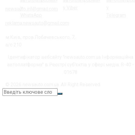
newsauto.inf@gmail.com
reklama.newsauto@gmail.com
м.Київ, пров.Лобачевського, 7,
а/с 210
Ідентифікатор вебсайту "newsauto.com.ua Інформаційна
автоплатформа" в Реєстрі суб'єктів у сфері медіа: R-40 -
01678
© 2026 newsauto.com.ua. All Right Reserved.
+38 (067) 664-11-05
📞