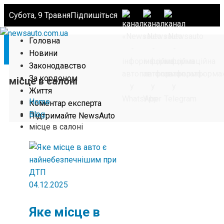
Субота, 9 Травня
Підпишіться
Головна
Новини
Законодавство
За кордоном
місце в салоні
Життя
Home
Коментар експерта
Blog
Підтримайте NewsAuto
місце в салоні
04.12.2025
Яке місце в