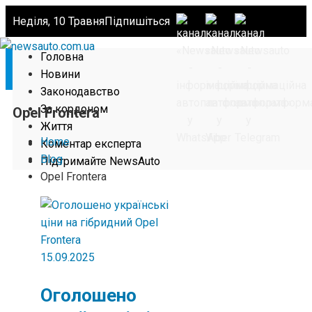
Неділя, 10 Травня
Підпишіться
Головна
Новини
Законодавство
За кордоном
Opel Frontera
Життя
Home
Коментар експерта
Blog
Підтримайте NewsAuto
Opel Frontera
15.09.2025
Оголошено