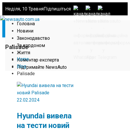
Неділя, 10 Травня
Підпишіться
Головна
Новини
Законодавство
За кордоном
Palisade
Життя
Home
Коментар експерта
Blog
Підтримайте NewsAuto
Palisade
22.02.2024
Hyundai вивела
на тести новий