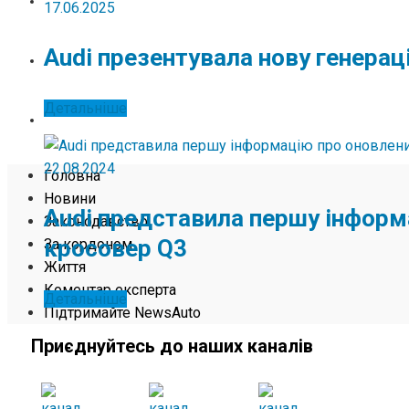
ЖИТТЯ
17.06.2025
Audi презентувала нову генера
КОМЕНТАР ЕКСПЕРТА
Детальніше
ПІДТРИМАЙТЕ NEWSAUTO
22.08.2024
Головна
Новини
Audi представила першу інформ
Законодавство
кросовер Q3
За кордоном
Життя
Коментар експерта
Детальніше
Підтримайте NewsAuto
Приєднуйтесь до наших каналів