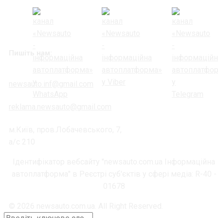
Пишіть нам:
newsauto.inf@gmail.com
reklama.newsauto@gmail.com
м.Київ, пров.Лобачевського, 7,
а/с 210
Ідентифікатор вебсайту "newsauto.com.ua Інформаційна
автоплатформа" в Реєстрі суб'єктів у сфері медіа: R-40 -
01678
© 2026 newsauto.com.ua. All Right Reserved.