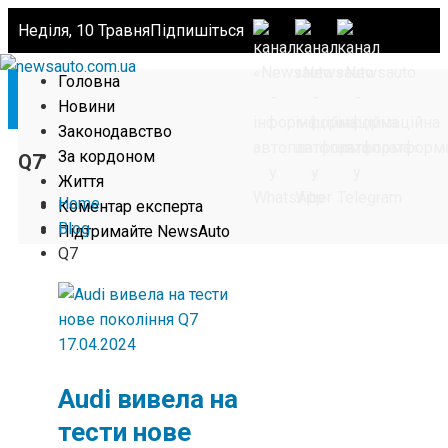
Неділя, 10 Травня
Підпишіться
Головна
Новини
Законодавство
За кордоном
Q7
Життя
Home
Коментар експерта
Blog
Підтримайте NewsAuto
Q7
17.04.2024
Audi вивела на
тести нове