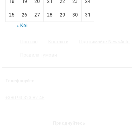
18
19
20
21
22
23
24
25
26
27
28
29
30
31
« Кві
Про нас
Контакти
Підтримайте NewsAuto
Правила і умови
Телефонуйте:
+380 93 323 82 48
Приєднуйтесь