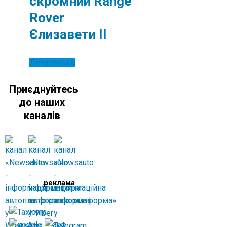
скромний Range
Rover
Єлизавети II
Детальніше
Приєднуйтесь
до наших
каналів
реклама