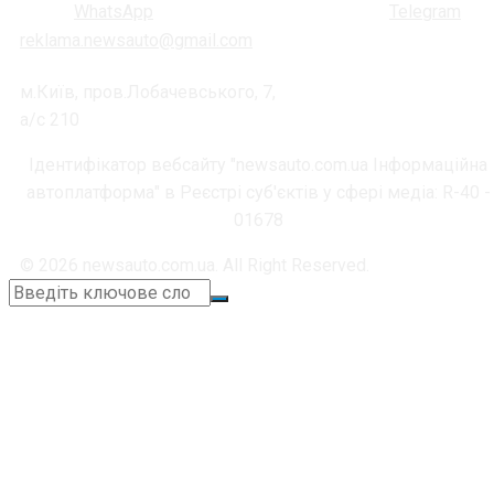
reklama.newsauto@gmail.com
м.Київ, пров.Лобачевського, 7,
а/с 210
Ідентифікатор вебсайту "newsauto.com.ua Інформаційна
автоплатформа" в Реєстрі суб'єктів у сфері медіа: R-40 -
01678
© 2026 newsauto.com.ua. All Right Reserved.