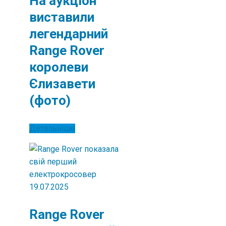
На аукціон
виставили
легендарний
Range Rover
королеви
Єлизавети
(фото)
Детальніше
19.07.2025
Range Rover