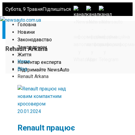
Субота, 9 Травня
Підпишіться
Головна
Новини
Законодавство
За кордоном
Renault Arkana
Життя
Home
Коментар експерта
Blog
Підтримайте NewsAuto
Renault Arkana
20.01.2024
Renault працює