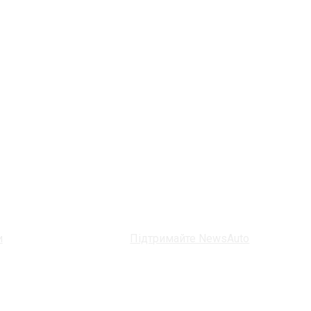
и
Підтримайте NewsAuto