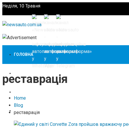
Неділя, 10 Травня
Підпишіться
ГОЛОВНА
НОВИНИ
реставрація
ЗАКОНОДАВСТВО
Home
Blog
ЗА КОРДОНОМ
реставрація