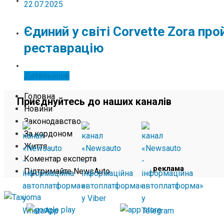
ЖИТТЯ
22.07.2025
Єдиний у світі Corvette Zora п
КОМЕНТАР ЕКСПЕРТА
реставрацію
ПІДТРИМАЙТЕ NEWSAUTO
Детальніше
Головна
Приєднуйтесь до наших каналів
Новини
Законодавство
За кордоном
Життя
Коментар експерта
реклама
Підтримайте NewsAuto