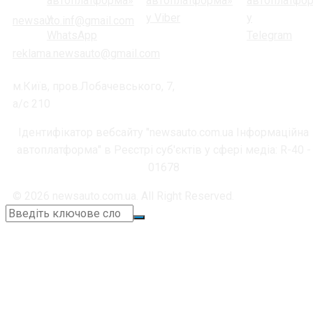
newsauto.inf@gmail.com
reklama.newsauto@gmail.com
м.Київ, пров.Лобачевського, 7,
а/с 210
Ідентифікатор вебсайту "newsauto.com.ua Інформаційна
автоплатформа" в Реєстрі суб'єктів у сфері медіа: R-40 -
01678
© 2026 newsauto.com.ua. All Right Reserved.
+38 (067) 664-11-05
📞