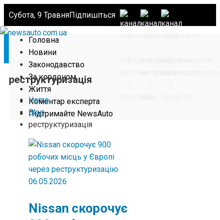
Субота, 9 Травня
Підпишіться
Головна
Новини
Законодавство
За кордоном
реструктуризація
Життя
Home
Коментар експерта
Blog
Підтримайте NewsAuto
реструктуризація
06.05.2026
Nissan скорочує