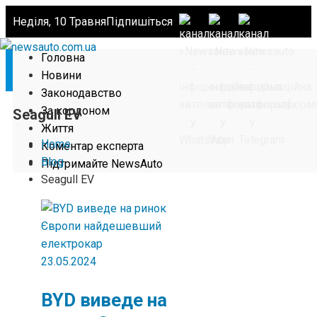
Неділя, 10 Травня
Підпишіться
Головна
Новини
Законодавство
За кордоном
Seagull EV
Життя
Home
Коментар експерта
Blog
Підтримайте NewsAuto
Seagull EV
23.05.2024
BYD виведе на