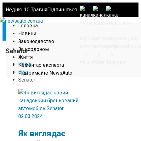
Неділя, 10 Травня
Підпишіться
Головна
Новини
Законодавство
За кордоном
Senator
Життя
Home
Коментар експерта
Blog
Підтримайте NewsAuto
Senator
02.03.2024
Як виглядає