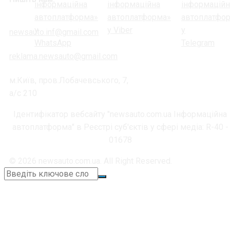
newsauto.inf@gmail.com
reklama.newsauto@gmail.com
м.Київ, пров.Лобачевського, 7,
а/с 210
Ідентифікатор вебсайту "newsauto.com.ua Інформаційна
автоплатформа" в Реєстрі суб'єктів у сфері медіа: R-40 -
01678
© 2026 newsauto.com.ua. All Right Reserved.