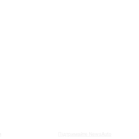
и
Підтримайте NewsAuto