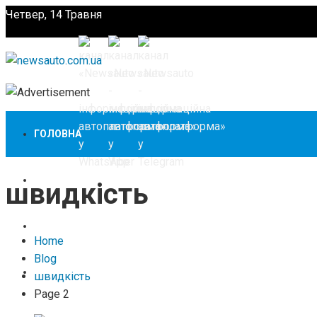
Четвер, 14 Травня
Підпишіться
ГОЛОВНА
НОВИНИ
швидкість
ЗАКОНОДАВСТВО
Home
Blog
ЗА КОРДОНОМ
швидкість
Page 2