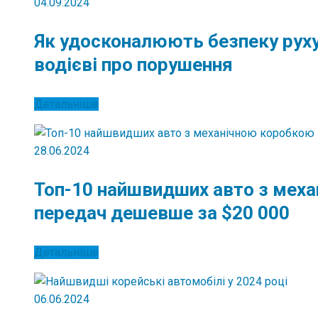
04.09.2024
Як удосконалюють безпеку руху
водієві про порушення
Детальніше
28.06.2024
Топ-10 найшвидших авто з мех
передач дешевше за $20 000
Детальніше
06.06.2024