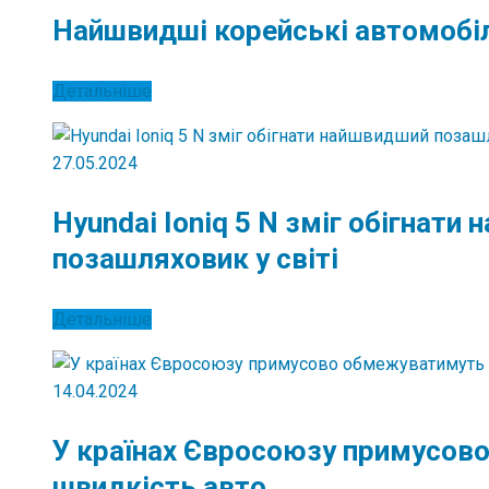
Найшвидші корейські автомобілі
Детальніше
27.05.2024
Hyundai Ioniq 5 N зміг обігнати
позашляховик у світі
Детальніше
14.04.2024
У країнах Євросоюзу примусов
швидкість авто