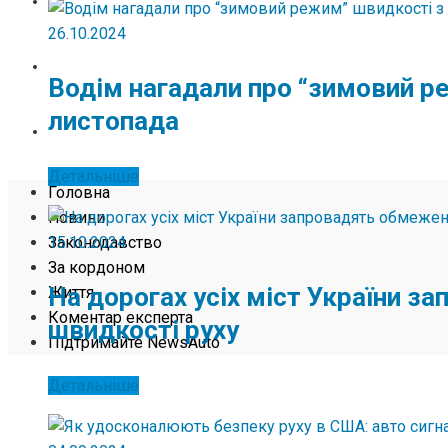
ЖИТТЯ
26.10.2024
КОМЕНТАР ЕКСПЕРТА
Водім нагадали про “зимовий р
листопада
ПІДТРИМАЙТЕ NEWSAUTO
Детальніше
Головна
Новини
15.10.2024
Законодавство
За кордоном
На дорогах усіх міст України 
Життя
Коментар експерта
швидкості руху
Підтримайте NewsAuto
Детальніше