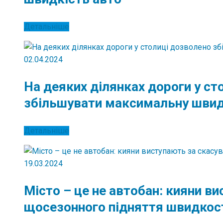
Детальніше
02.04.2024
На деяких ділянках дороги у ст
збільшувати максимальну швид
Детальніше
19.03.2024
Місто – це не автобан: кияни в
щосезонного підняття швидкос