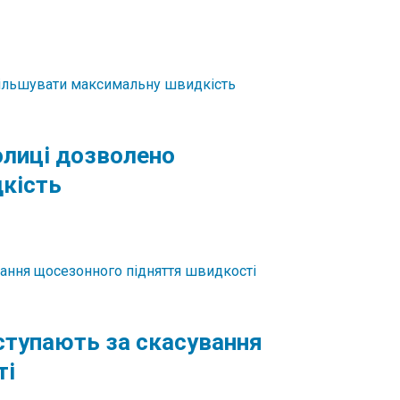
олиці дозволено
кість
иступають за скасування
ті