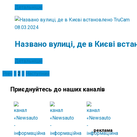
Детальніше
08.03.2024
Названо вулиці, де в Києві вст
Детальніше
Пагінація
Prev
1
2
3
Наступний
записів
Приєднуйтесь до наших каналів
реклама