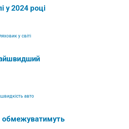
 у 2024 році
 найшвидший
о обмежуватимуть