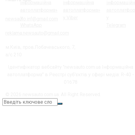
newsauto.inf@gmail.com
reklama.newsauto@gmail.com
м.Київ, пров.Лобачевського, 7,
а/с 210
Ідентифікатор вебсайту "newsauto.com.ua Інформаційна
автоплатформа" в Реєстрі суб'єктів у сфері медіа: R-40 -
01678
© 2026 newsauto.com.ua. All Right Reserved.