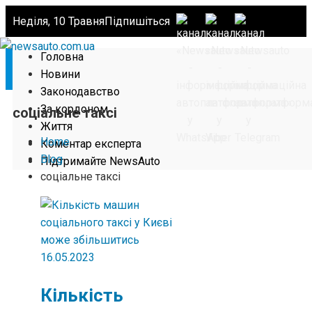
Неділя, 10 Травня
Підпишіться
Головна
Новини
Законодавство
За кордоном
соціальне таксі
Життя
Home
Коментар експерта
Blog
Підтримайте NewsAuto
соціальне таксі
16.05.2023
Кількість