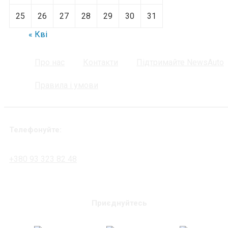
25
26
27
28
29
30
31
« Кві
Про нас
Контакти
Підтримайте NewsAuto
Правила і умови
Телефонуйте:
+380 93 323 82 48
Приєднуйтесь