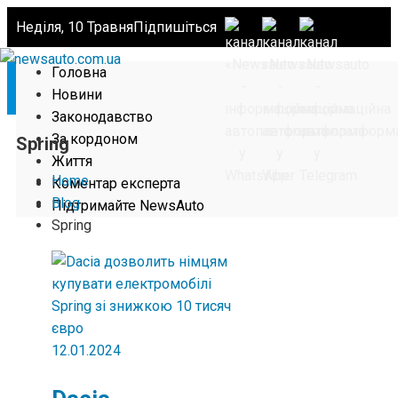
Неділя, 10 Травня
Підпишіться
Головна
Новини
Законодавство
За кордоном
Spring
Життя
Home
Коментар експерта
Blog
Підтримайте NewsAuto
Spring
12.01.2024