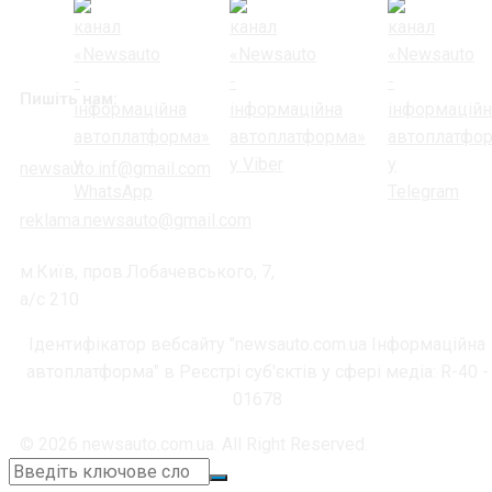
Пишіть нам:
newsauto.inf@gmail.com
reklama.newsauto@gmail.com
м.Київ, пров.Лобачевського, 7,
а/с 210
Ідентифікатор вебсайту "newsauto.com.ua Інформаційна
автоплатформа" в Реєстрі суб'єктів у сфері медіа: R-40 -
01678
© 2026 newsauto.com.ua. All Right Reserved.