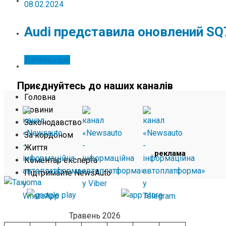
ЖИТТЯ
08.02.2024
Audi представила оновлений SQ
КОМЕНТАР ЕКСПЕРТА
Детальніше
ПІДТРИМАЙТЕ NEWSAUTO
Приєднуйтесь до наших каналів
Головна
Новини
Законодавство
За кордоном
Життя
реклама
Коментар експерта
Підтримайте NewsAuto
Травень 2026