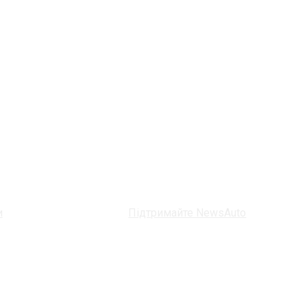
и
Підтримайте NewsAuto