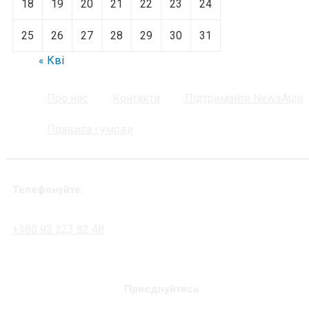
18
19
20
21
22
23
24
25
26
27
28
29
30
31
« Кві
Про нас
Контакти
Підтримайте NewsAuto
Правила і умови
Телефонуйте:
+380 93 323 82 48
Приєднуйтесь