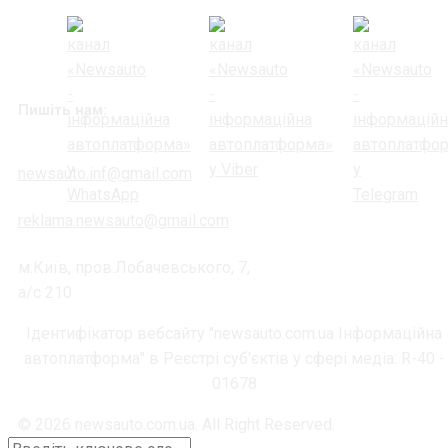
Пишіть нам:
newsauto.inf@gmail.com
reklama.newsauto@gmail.com
м.Київ, пров.Лобачевського, 7,
а/с 210
Ідентифікатор вебсайту "newsauto.com.ua Інформаційна
автоплатформа" в Реєстрі суб'єктів у сфері медіа: R-40 -
01678
© 2026 newsauto.com.ua. All Right Reserved.