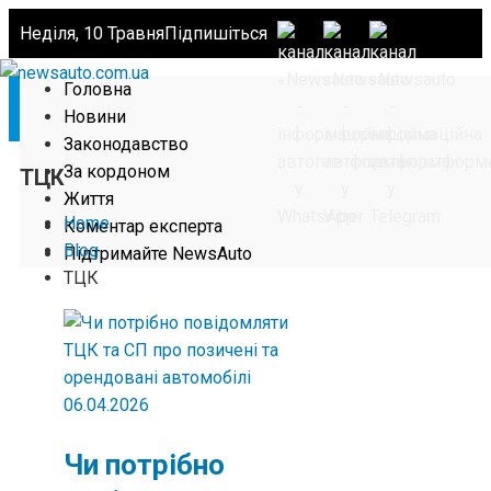
Неділя, 10 Травня
Підпишіться
Головна
Новини
Законодавство
За кордоном
ТЦК
Життя
Home
Коментар експерта
Blog
Підтримайте NewsAuto
ТЦК
06.04.2026
Чи потрібно