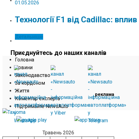
ЖИТТЯ
01.05.2026
Технології F1 від Cadillac: впли
КОМЕНТАР ЕКСПЕРТА
Детальніше
ПІДТРИМАЙТЕ NEWSAUTO
Приєднуйтесь до наших каналів
Головна
Новини
Законодавство
За кордоном
Життя
реклама
Коментар експерта
Підтримайте NewsAuto
Травень 2026