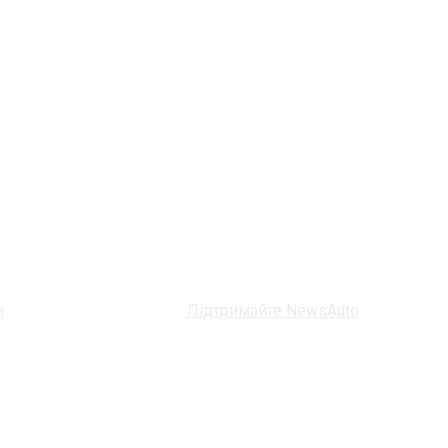
и
Підтримайте NewsAuto