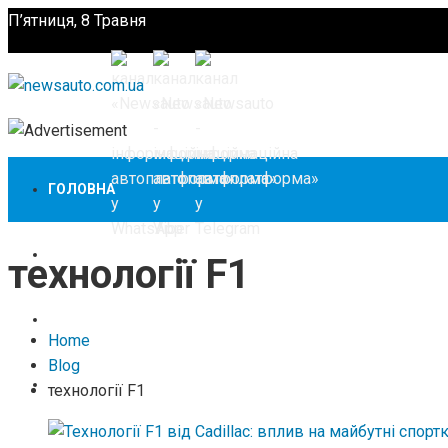
П’ятниця, 8 Травня
Підпишіться
ГОЛОВНА
НОВИНИ
технології F1
ЗАКОНОДАВСТВО
Home
Blog
ЗА КОРДОНОМ
технології F1