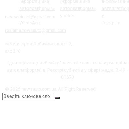
newsauto.inf@gmail.com
reklama.newsauto@gmail.com
м.Київ, пров.Лобачевського, 7,
а/с 210
Ідентифікатор вебсайту "newsauto.com.ua Інформаційна
автоплатформа" в Реєстрі суб'єктів у сфері медіа: R-40 -
01678
© 2026 newsauto.com.ua. All Right Reserved.